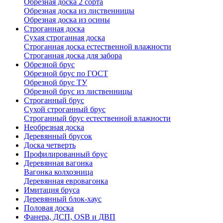
Обрезная доска 2 сорта
Обрезная доска из лиственницы
Обрезная доска из осины
Строганная доска
Сухая строганная доска
Строганная доска естественной влажности
Строганная доска для забора
Обрезной брус
Обрезной брус по ГОСТ
Обрезной брус ТУ
Обрезной брус из лиственницы
Строганный брус
Сухой строганный брус
Строганный брус естественной влажности
Необрезная доска
Деревянный брусок
Доска четверть
Профилированный брус
Деревянная вагонка
Вагонка колхозница
Деревянная евровагонка
Имитация бруса
Деревянный блок-хаус
Половая доска
Фанера, ДСП, OSB и ДВП