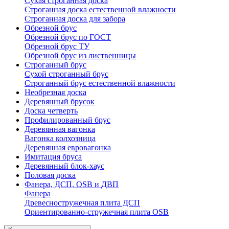
Сухая строганная доска
Строганная доска естественной влажности
Строганная доска для забора
Обрезной брус
Обрезной брус по ГОСТ
Обрезной брус ТУ
Обрезной брус из лиственницы
Строганный брус
Сухой строганный брус
Строганный брус естественной влажности
Необрезная доска
Деревянный брусок
Доска четверть
Профилированный брус
Деревянная вагонка
Вагонка колхозница
Деревянная евровагонка
Имитация бруса
Деревянный блок-хаус
Половая доска
Фанера, ДСП, OSB и ДВП
Фанера
Древесностружечная плита ДСП
Ориентированно-стружечная плита OSB