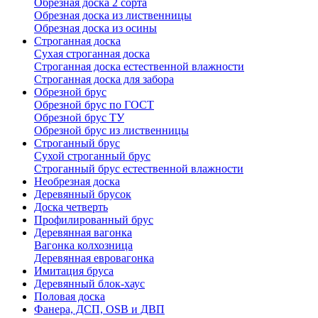
Обрезная доска 2 сорта
Обрезная доска из лиственницы
Обрезная доска из осины
Строганная доска
Сухая строганная доска
Строганная доска естественной влажности
Строганная доска для забора
Обрезной брус
Обрезной брус по ГОСТ
Обрезной брус ТУ
Обрезной брус из лиственницы
Строганный брус
Сухой строганный брус
Строганный брус естественной влажности
Необрезная доска
Деревянный брусок
Доска четверть
Профилированный брус
Деревянная вагонка
Вагонка колхозница
Деревянная евровагонка
Имитация бруса
Деревянный блок-хаус
Половая доска
Фанера, ДСП, OSB и ДВП