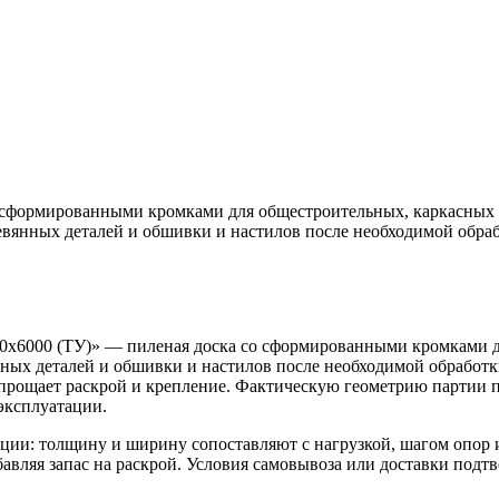
о сформированными кромками для общестроительных, каркасных 
ревянных деталей и обшивки и настилов после необходимой обра
140х6000 (ТУ)» — пиленая доска со сформированными кромками 
ных деталей и обшивки и настилов после необходимой обработки
упрощает раскрой и крепление. Фактическую геометрию партии п
эксплуатации.
иции: толщину и ширину сопоставляют с нагрузкой, шагом опор
бавляя запас на раскрой. Условия самовывоза или доставки подт