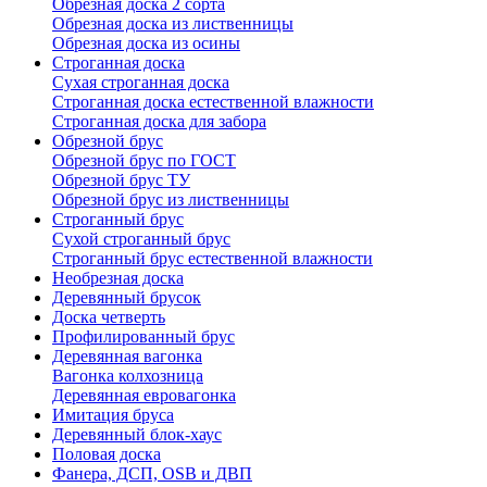
Обрезная доска 2 сорта
Обрезная доска из лиственницы
Обрезная доска из осины
Строганная доска
Сухая строганная доска
Строганная доска естественной влажности
Строганная доска для забора
Обрезной брус
Обрезной брус по ГОСТ
Обрезной брус ТУ
Обрезной брус из лиственницы
Строганный брус
Сухой строганный брус
Строганный брус естественной влажности
Необрезная доска
Деревянный брусок
Доска четверть
Профилированный брус
Деревянная вагонка
Вагонка колхозница
Деревянная евровагонка
Имитация бруса
Деревянный блок-хаус
Половая доска
Фанера, ДСП, OSB и ДВП