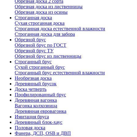
Обрезная доска 2 сорта
Обрезная доска из лиственницы
Обрезная доска из осины
Строганная доска
Сухая строганная доска
Строганная доска естественной влажности
Строганная доска для забора
Обрезной брус
Обрезной брус по ГОСТ
Обрезной брус ТУ
Обрезной брус из лиственницы
Строганный брус
Сухой строганный брус
Строганный брус естественной влажности
Необрезная доска
Деревянный брусок
Доска четверть
Профилированный брус
Деревянная вагонка
Вагонка колхозница
Деревянная евровагонка
Имитация бруса
Деревянный блок-хаус
Половая доска
Фанера, ДСП, OSB и ДВП