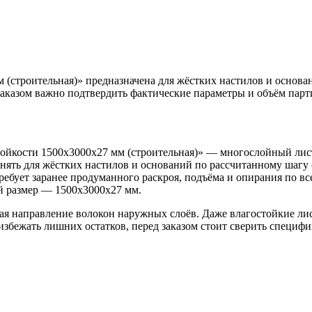
(строительная)» предназначена для жёстких настилов и основа
 заказом важно подтвердить фактические параметры и объём парт
ойкости 1500х3000х27 мм (строительная)» — многослойный лис
нять для жёстких настилов и оснований по рассчитанному шагу
ребует заранее продуманного раскроя, подъёма и опирания по в
й размер — 1500х3000х27 мм.
вая направление волокон наружных слоёв. Даже влагостойкие л
бежать лишних остатков, перед заказом стоит сверить специфик