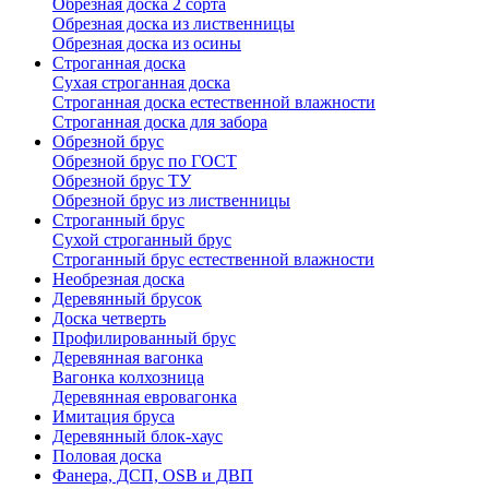
Обрезная доска 2 сорта
Обрезная доска из лиственницы
Обрезная доска из осины
Строганная доска
Сухая строганная доска
Строганная доска естественной влажности
Строганная доска для забора
Обрезной брус
Обрезной брус по ГОСТ
Обрезной брус ТУ
Обрезной брус из лиственницы
Строганный брус
Сухой строганный брус
Строганный брус естественной влажности
Необрезная доска
Деревянный брусок
Доска четверть
Профилированный брус
Деревянная вагонка
Вагонка колхозница
Деревянная евровагонка
Имитация бруса
Деревянный блок-хаус
Половая доска
Фанера, ДСП, OSB и ДВП