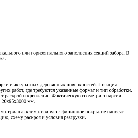
икального или горизонтального заполнения секций забора. В
жа.
борки и аккуратных деревянных поверхностей. Позиция
угих работ, где требуются указанные формат и тип обработки.
ает раскрой и крепление. Фактическую геометрию партии
— 20х95х3000 мм.
ой материал акклиматизируют; финишное покрытие наносят
ию, схему раскроя и условия разгрузки.