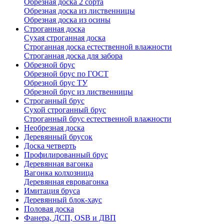
Обрезная доска 2 сорта
Обрезная доска из лиственницы
Обрезная доска из осины
Строганная доска
Сухая строганная доска
Строганная доска естественной влажности
Строганная доска для забора
Обрезной брус
Обрезной брус по ГОСТ
Обрезной брус ТУ
Обрезной брус из лиственницы
Строганный брус
Сухой строганный брус
Строганный брус естественной влажности
Необрезная доска
Деревянный брусок
Доска четверть
Профилированный брус
Деревянная вагонка
Вагонка колхозница
Деревянная евровагонка
Имитация бруса
Деревянный блок-хаус
Половая доска
Фанера, ДСП, OSB и ДВП